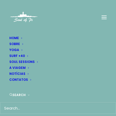
HOME
SOBRE
YOGA
SURF +40
SOUL SESSIONS
A VIAGEM
NOTÍCIAS
Design & Culture
CONTATOS
A minimal stylish blog about my life,
SEARCH
travels & technology.