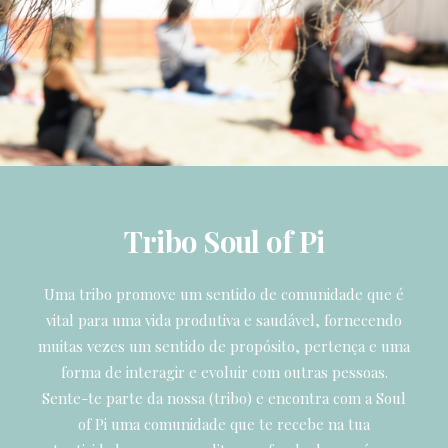
Tribo Soul of Pi
Uma tribo promove um sentido de comunidade que é
vital para uma vida produtiva e saudável, fornecendo
muitas vezes um sentido de propósito, pertença e uma
forma de interagir e evoluir com outras pessoas.
Sente-te parte da nossa (tribo) e encontra com a Soul
of Pi uma comunidade que te recebe na tua