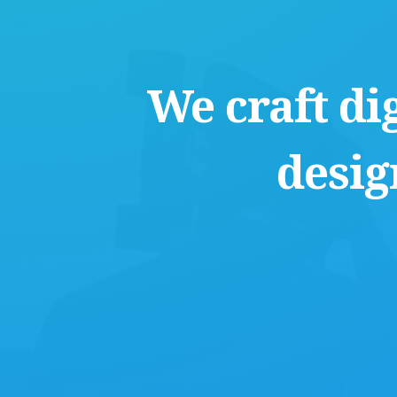
We craft di
desig