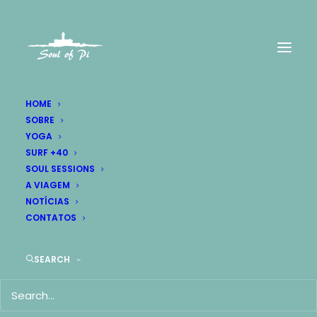
HOME
SOBRE
YOGA
SURF +40
Audio Gallery
SOUL SESSIONS
A VIAGEM
Are you a DJ? A musician? Or just want to
NOTÍCIAS
CONTATOS
compose your audio wall?
SEARCH